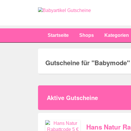
Startseite
Shops
Kategorien
Gutscheine für "
Babymode
"
Aktive Gutscheine
Hans Natur Rab